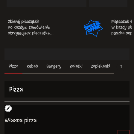
Zbieraj pieczątki!
Piąteczek 
Po każdym zamówieniu
W każdy piąt
otrzymujesz pieczątkę.
puszka peps
Uzbieraj 5 pieczątek.
Po 5 zamówieniu online otrzymasz
kod rabatowy o wartości 10% na
kolejne zamówienie.
Oferta
Pizza
Kebab
Burgery
Sałatki
Zapiekanki
Inne
Pizza
Własna pizza